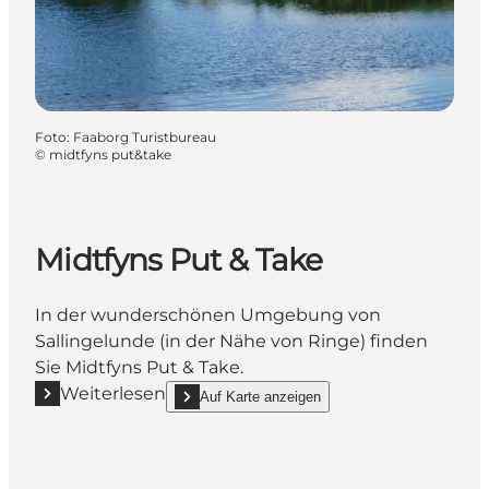
Foto
:
Faaborg Turistbureau
©
midtfyns put&take
Midtfyns Put & Take
In der wunderschönen Umgebung von
Sallingelunde (in der Nähe von Ringe) finden
Sie Midtfyns Put & Take.
Weiterlesen
Auf Karte anzeigen
Mehr erfahren "Midtfyns Put & Take"
show Midtfyns Put & Take on_map