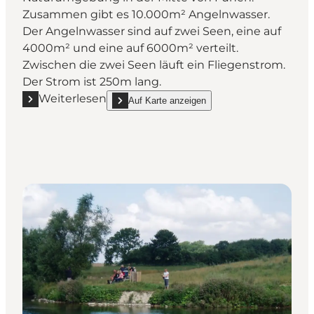
Zusammen gibt es 10.000m² Angelnwasser.
Der Angelnwasser sind auf zwei Seen, eine auf
4000m² und eine auf 6000m² verteilt.
Zwischen die zwei Seen läuft ein Fliegenstrom.
Der Strom ist 250m lang.
Weiterlesen
Auf Karte anzeigen
Mehr erfahren "Højrupgaard Put&Take"
show Højrupgaard Put&Take on_map