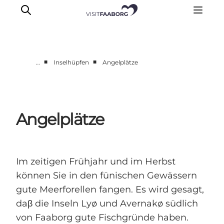
■
■
…
Inselhüpfen
Angelplätze
Unterkünfte
Gastronomie
Erlebnisse
Angelplätze
Inselhüpfen
Outdoor
Kalender
Im zeitigen Frühjahr und im Herbst
können Sie in den fünischen Gewässern
gute Meerforellen fangen. Es wird gesagt,
daβ die Inseln Lyø und Avernakø südlich
von Faaborg gute Fischgründe haben.