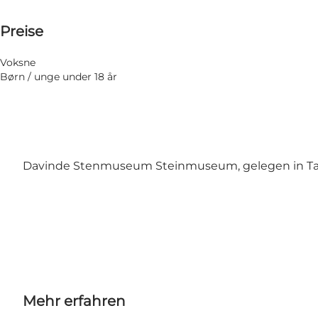
30 DKK
Preise
Website besuchen
Voksne
Børn / unge under 18 år
Davinde Stenmuseum Steinmuseum, gelegen in Tarup
Mehr erfahren