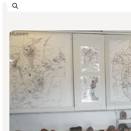
Museen
Unterkünfte
Gastronomie
Erlebnisse
Inselhüpfen
Outdoor
Kalender