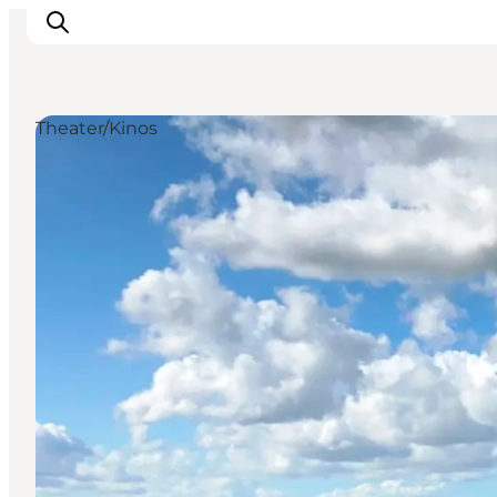
Theater/Kinos
Unterkünfte
Gastronomie
Erlebnisse
Inselhüpfen
Outdoor
Kalender