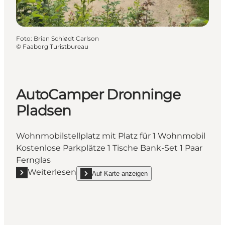
Foto
:
Brian Schiødt Carlson
©
Faaborg Turistbureau
AutoCamper Dronninge
Pladsen
Wohnmobilstellplatz mit Platz für 1 Wohnmobil
Kostenlose Parkplätze 1 Tische Bank-Set 1 Paar
Fernglas
Weiterlesen
Auf Karte anzeigen
Mehr erfahren "AutoCamper Dronninge Pladsen"
show AutoCamper Dronninge Pladsen on_map