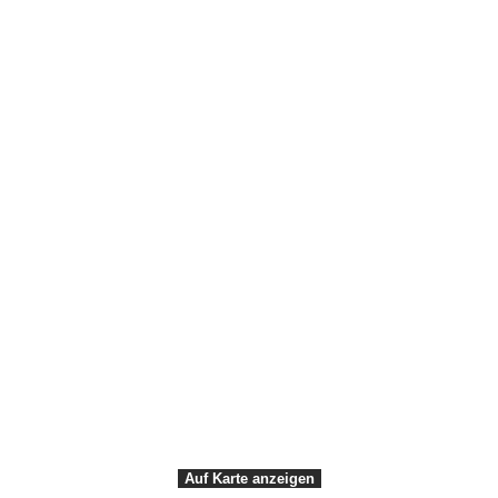
FAQ
Kontakt und Öffnungszeiten
Pressefotos
Zugang
Webzugang
Disclaimer
Data Protection Notice
VisitDenmark ©
2026
Auf Karte anzeigen