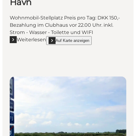
Havn
Wohnmobil-Stellplatz Preis pro Tag: DKK 150,-
Bezahlung im Clubhaus vor 22.00 Uhr. inkl.
Strom - Wasser - Toilette und WIFI
Weiterlesen
Auf Karte anzeigen
Mehr erfahren "AutoCamper Fjellebroen Havn"
show AutoCamper Fjellebroen Havn on_map