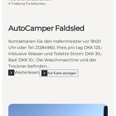
©
Faaborg Turistbureau
AutoCamper Faldsled
Kontaktieren Sie den Hafenmeister vor 18:00
Uhr oder Tel: 21284960. Preis pro tag DKK 125,-
Inklusive Wasser und Toilette Strom: DKK 30,-
Bad: DKK 10,- Die Waschmaschine und der
Trockner befinden…
Weiterlesen
Auf Karte anzeigen
Mehr erfahren "AutoCamper Faldsled"
show AutoCamper Faldsled on_map