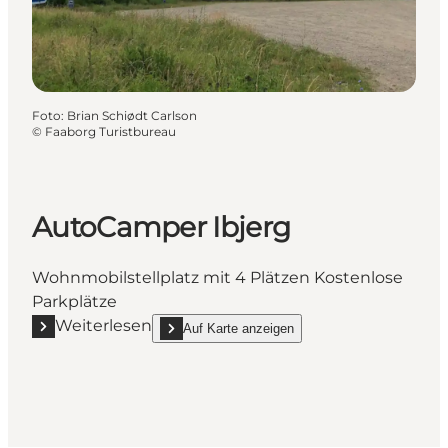
Foto
:
Brian Schiødt Carlson
©
Faaborg Turistbureau
AutoCamper Ibjerg
Wohnmobilstellplatz mit 4 Plätzen Kostenlose
Parkplätze
Weiterlesen
Auf Karte anzeigen
Mehr erfahren "AutoCamper Ibjerg"
show AutoCamper Ibjerg on_map