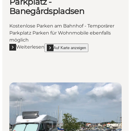
Parkplatz -
Banegårdspladsen
Kostenlose Parken am Bahnhof - Temporärer
Parkplatz Parken für Wohnmobile ebenfalls
möglich
Weiterlesen
Auf Karte anzeigen
Mehr erfahren "Parkplatz - Banegårdspladsen"
show Parkplatz - Banegårdspladsen on_map