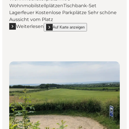
WohnmobilstellplätzenTischbank-Set
Lagerfeuer Kostenlose Parkplätze Sehr schöne
Aussicht vom Platz
Weiterlesen
Auf Karte anzeigen
Mehr erfahren "AutoCamper Kongeudsigten Stende
show AutoCamper Kongeudsigten Stenderup on_