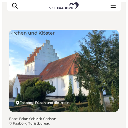
Kirchen und Klöster
Unterkünfte
Gastronomie
Erlebnisse
Inselhüpfen
Outdoor
Kalender
Faaborg, Fünen und die Inseln
Foto
:
Brian Schiødt Carlson
©
Faaborg Turistbureau