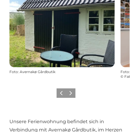
Foto
:
Avernakø Gårdbutik
Foto
:
©
Fabo
Vorherige Folie
Nächste Folie
Unsere Ferienwohnung befindet sich in
Verbindung mit Avernakø Gårdbutik, im Herzen