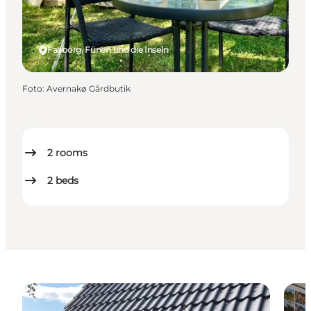
Faaborg, Fünen und die Inseln
Foto
:
Avernakø Gårdbutik
2
rooms
2
beds