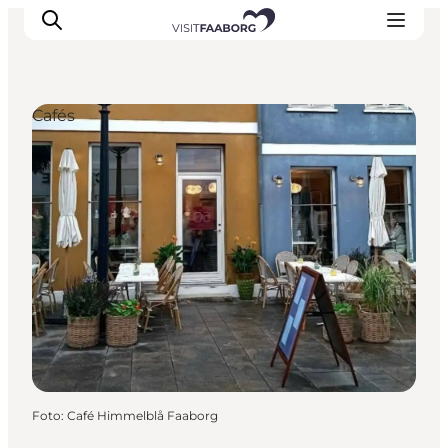
Cafés
Unterkünfte
Gastronomie
Erlebnisse
Inselhüpfen
Outdoor
Kalender
Foto
:
Café Himmelblå Faaborg