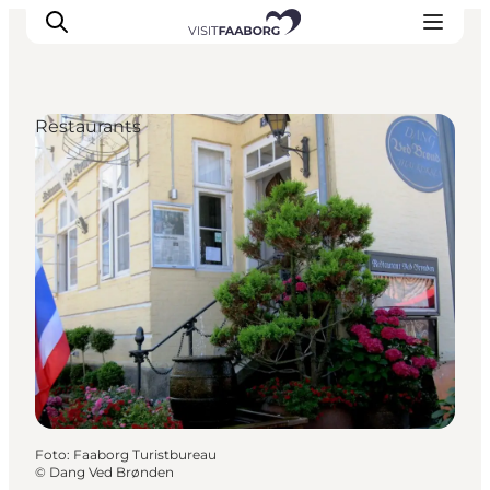
Restaurants
Unterkünfte
Gastronomie
Erlebnisse
Inselhüpfen
Outdoor
Kalender
Foto
:
Faaborg Turistbureau
©
Dang Ved Brønden