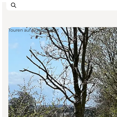
Touren auf eigene Faust
Unterkünfte
Gastronomie
Erlebnisse
Inselhüpfen
Outdoor
Kalender