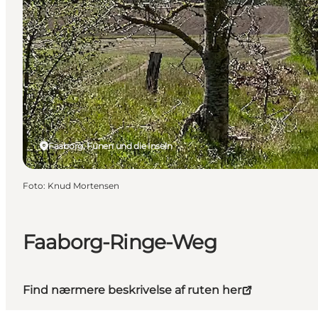
Faaborg, Fünen und die Inseln
Foto
:
Knud Mortensen
Faaborg-Ringe-Weg
Find nærmere beskrivelse af ruten her