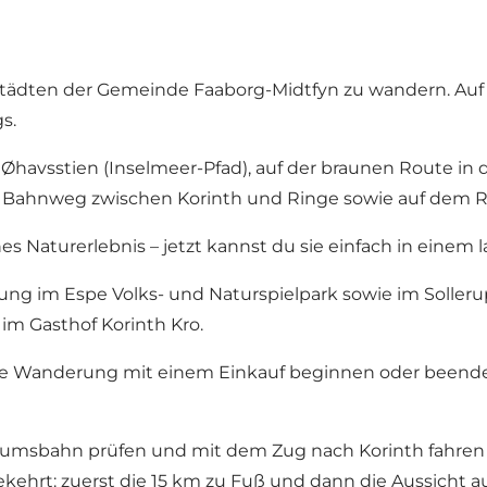
 Städten der Gemeinde Faaborg-Midtfyn zu wandern. Auf
s.
Øhavsstien (Inselmeer-Pfad), auf der braunen Route in 
em Bahnweg zwischen Korinth und Ringe sowie auf dem 
s Naturerlebnis – jetzt kannst du sie einfach in einem 
ung im Espe Volks- und Naturspielpark sowie im Sollerup
m Gasthof Korinth Kro.
ine Wanderung mit einem Einkauf beginnen oder beende
umsbahn prüfen und mit dem Zug nach Korinth fahren 
kehrt: zuerst die 15 km zu Fuß und dann die Aussicht 