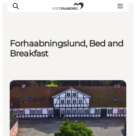
Forhaabningslund, Bed and
Unterkünfte
Breakfast
Gastronomie
Erlebnisse
Inselhüpfen
Bed & Breakfast
Outdoor
Kalender