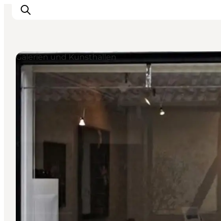
Galerien und Kunsthallen
Unterkünfte
Gastronomie
Erlebnisse
Inselhüpfen
Outdoor
Kalender