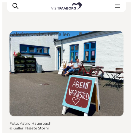
Galerien und Kunsthallen
Unterkünfte
Gastronomie
Erlebnisse
Inselhüpfen
Outdoor
Kalender
Foto
:
Astrid Hauerbach
©
Galleri Næste Storm