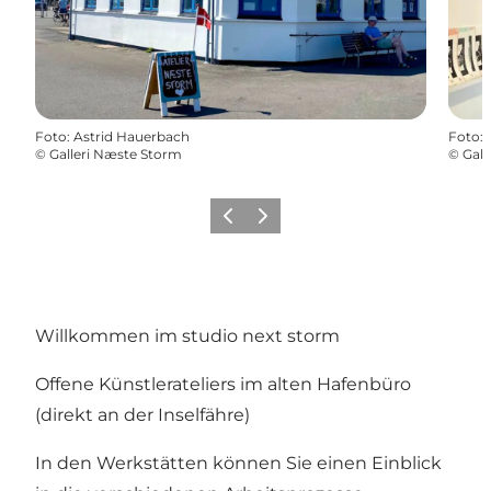
Foto
:
Astrid Hauerbach
Foto
:
©
Galleri Næste Storm
©
Gall
Vorherige Folie
Nächste Folie
Willkommen im studio next storm
Offene Künstlerateliers im alten Hafenbüro
(direkt an der Inselfähre)
In den Werkstätten können Sie einen Einblick