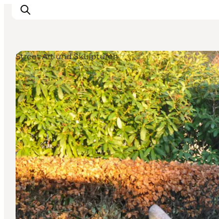
Street Art und Skulpturen
Unterkünfte
Gastronomie
Erlebnisse
Inselhüpfen
Outdoor
Kalender