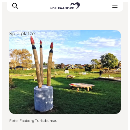
Spielplätze
Unterkünfte
Gastronomie
Erlebnisse
Inselhüpfen
Outdoor
Kalender
Foto
:
Faaborg Turistbureau