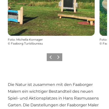
Foto
:
Michella Kornager
Foto
:
©
Faaborg Turistbureau
©
Faab
Vorherige Folie
Nächste Folie
Die Natur ist zusammen mit den Faaborger
Malern ein wichtiger Bestandteil des neuen
Spiel- und Aktionsplatzes in Hans Rasmussens
Garten. Die Darstellungen der Faaborger Maler