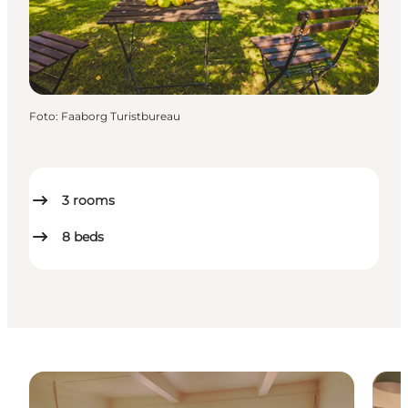
Foto
:
Faaborg Turistbureau
3
rooms
8
beds