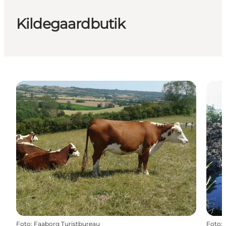
Kildegaardbutik
Foto
:
Faaborg Turistbureau
Foto
: