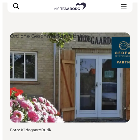
Örtliche Geschmackserlebnisse
Unterkünfte
Gastronomie
Erlebnisse
Inselhüpfen
Outdoor
Kalender
Foto
:
KildegaardButik