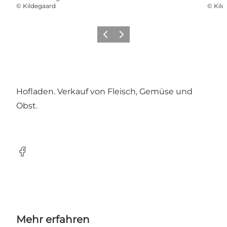
©
Kildegaard
©
Kild
Vorherige Folie
Nächste Folie
Hofladen. Verkauf von Fleisch, Gemüse und
Obst.
Facebook
Mehr erfahren