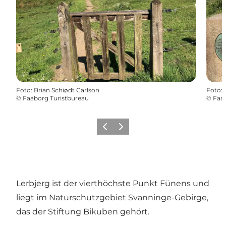
Foto
:
Brian Schiødt Carlson
Foto
:
©
Faaborg Turistbureau
©
Faab
Vorherige Folie
Nächste Folie
Lerbjerg ist der vierthöchste Punkt Fünens und
liegt im Naturschutzgebiet Svanninge-Gebirge,
das der Stiftung Bikuben gehört.