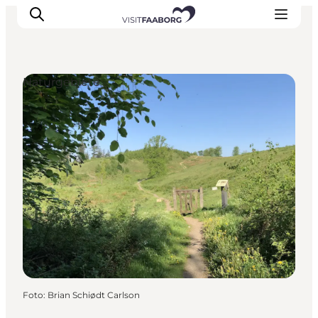
Naturgebiete
Unterkünfte
Gastronomie
Erlebnisse
Inselhüpfen
Outdoor
Kalender
Foto
:
Brian Schiødt Carlson