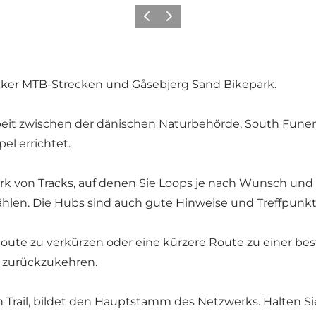
Vorherige Folie
Nächste Folie
ker MTB-Strecken und Gåsebjerg Sand Bikepark.
t zwischen der dänischen Naturbehörde, South Funen A
l errichtet.
k von Tracks, auf denen Sie Loops je nach Wunsch und
len. Die Hubs sind auch gute Hinweise und Treffpunkt
Route zu verkürzen oder eine kürzere Route zu einer 
g zurückzukehren.
Trail, bildet den Hauptstamm des Netzwerks. Halten Si