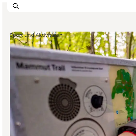
Sport und Aktivitäten
Unterkünfte
Gastronomie
Erlebnisse
Inselhüpfen
Outdoor
Kalender