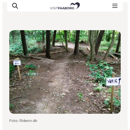
Sport und Aktivitäten
Unterkünfte
Gastronomie
Erlebnisse
Inselhüpfen
Outdoor
Kalender
Foto
:
Rideon.dk