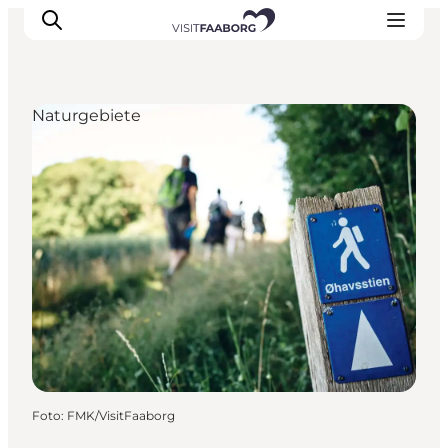
Naturgebiete
Unterkünfte
Gastronomie
Erlebnisse
Inselhüpfen
Outdoor
Kalender
Foto
:
FMK/VisitFaaborg