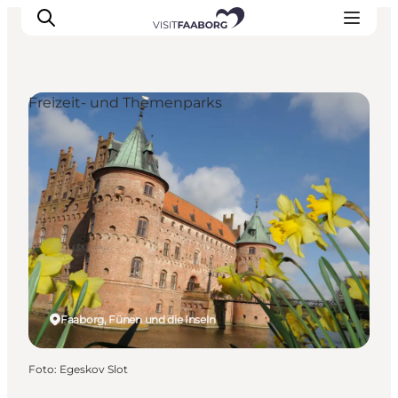
Freizeit- und Themenparks
Unterkünfte
Gastronomie
Erlebnisse
Inselhüpfen
Outdoor
Kalender
Faaborg, Fünen und die Inseln
Foto
:
Egeskov Slot