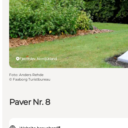
Fjerritslev, Nordjütland
Foto
:
Anders Rehde
©
Faaborg Turistbureau
Paver Nr. 8