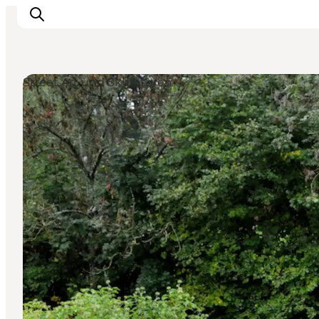
Street Art und Skulpturen
Unterkünfte
Gastronomie
Erlebnisse
Inselhüpfen
Outdoor
Kalender