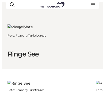
Ringe,
Fünen und
die Inseln
Naturgebiete
Foto
:
Faaborg Turistbureau
Unterkünfte
Gastronomie
Erlebnisse
Ringe See
Inselhüpfen
Outdoor
Kalender
Foto
:
Faaborg Turistbureau
Foto
: