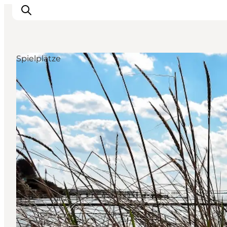
Spielplätze
Unterkünfte
Gastronomie
Erlebnisse
Inselhüpfen
Outdoor
Kalender