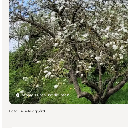
Faaborg, Fünen und die Inseln
Foto
:
Tidselkroggård