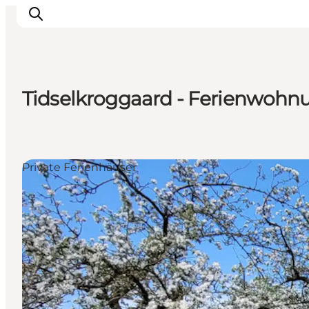
Tidselkroggaard - Ferienwohn
Unterkünfte
Gastronomie
Erlebnisse
Private Ferienhäuser
Inselhüpfen
Outdoor
Kalender