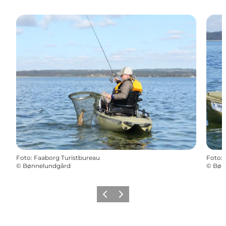
Foto
:
Faaborg Turistbureau
Foto
:
©
Bønnelundgård
©
Bøn
Vorherige Folie
Nächste Folie