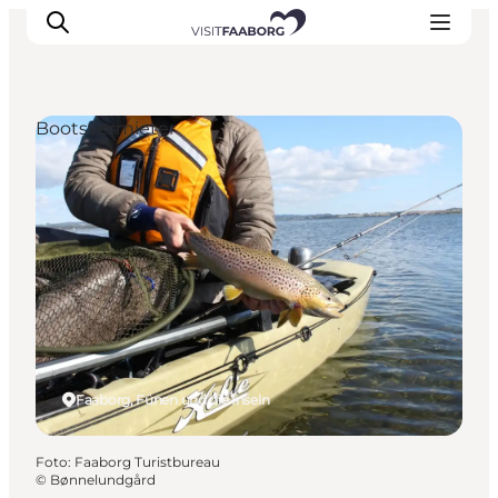
Bootsvermieter
Unterkünfte
Gastronomie
Erlebnisse
Inselhüpfen
Outdoor
Kalender
Faaborg, Fünen und die Inseln
Foto
:
Faaborg Turistbureau
©
Bønnelundgård