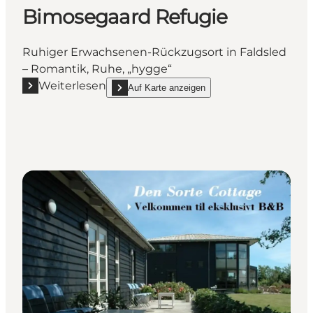
Bimosegaard Refugie
Ruhiger Erwachsenen-Rückzugsort in Faldsled
– Romantik, Ruhe, „hygge“
Weiterlesen
Auf Karte anzeigen
Mehr erfahren "Bimosegaard Refugie"
show Bimosegaard Refugie on_map