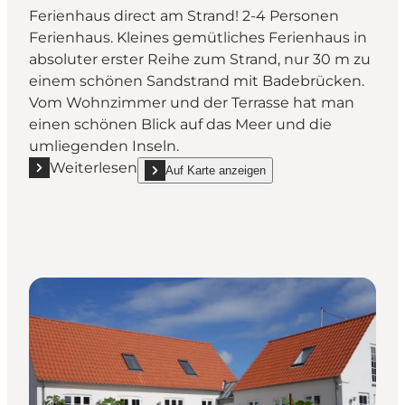
Ferienhaus direct am Strand! 2-4 Personen
Ferienhaus. Kleines gemütliches Ferienhaus in
absoluter erster Reihe zum Strand, nur 30 m zu
einem schönen Sandstrand mit Badebrücken.
Vom Wohnzimmer und der Terrasse hat man
einen schönen Blick auf das Meer und die
umliegenden Inseln.
Weiterlesen
Auf Karte anzeigen
Mehr erfahren "Ferienhaus beim Nab Strand"
show Ferienhaus beim Nab Strand on_map