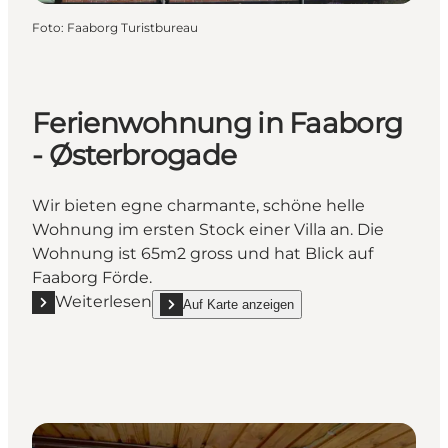
Foto
:
Faaborg Turistbureau
Ferienwohnung in Faaborg
- Østerbrogade
Wir bieten egne charmante, schöne helle
Wohnung im ersten Stock einer Villa an. Die
Wohnung ist 65m2 gross und hat Blick auf
Faaborg Förde.
Weiterlesen
Auf Karte anzeigen
Mehr erfahren "Ferienwohnung in Faaborg - Østerb
show Ferienwohnung in Faaborg - Øster