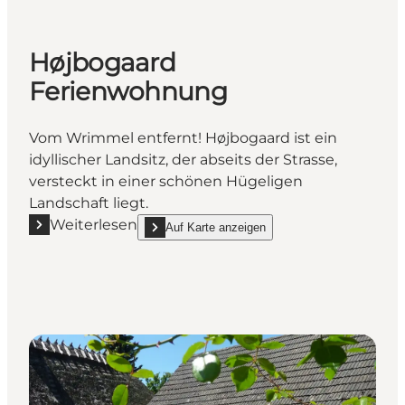
Højbogaard
Ferienwohnung
Vom Wrimmel entfernt! Højbogaard ist ein
idyllischer Landsitz, der abseits der Strasse,
versteckt in einer schönen Hügeligen
Landschaft liegt.
Weiterlesen
Auf Karte anzeigen
Mehr erfahren "Højbogaard Ferienwohnung"
show Højbogaard Ferienwohnung on_map