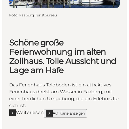
Foto
:
Faaborg Turistbureau
Schöne große
Ferienwohnung im alten
Zollhaus. Tolle Aussicht und
Lage am Hafe
Das Ferienhaus Toldboden ist ein attraktives
Ferienhaus direkt am Wasser in Faaborg, mit
einer herrlichen Umgebung, die ein Erlebnis für
sich ist.
Weiterlesen
Auf Karte anzeigen
Mehr erfahren "Schöne große Ferienwohnung im alte
show Schöne große Ferienwohnung im alten Zollh