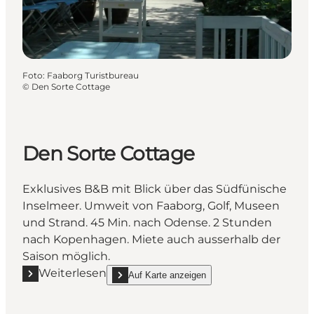
Foto
:
Faaborg Turistbureau
©
Den Sorte Cottage
Den Sorte Cottage
Exklusives B&B mit Blick über das Südfünische
Inselmeer. Umweit von Faaborg, Golf, Museen
und Strand. 45 Min. nach Odense. 2 Stunden
nach Kopenhagen. Miete auch ausserhalb der
Saison möglich.
Weiterlesen
Auf Karte anzeigen
Mehr erfahren "Den Sorte Cottage"
show Den Sorte Cottage on_map