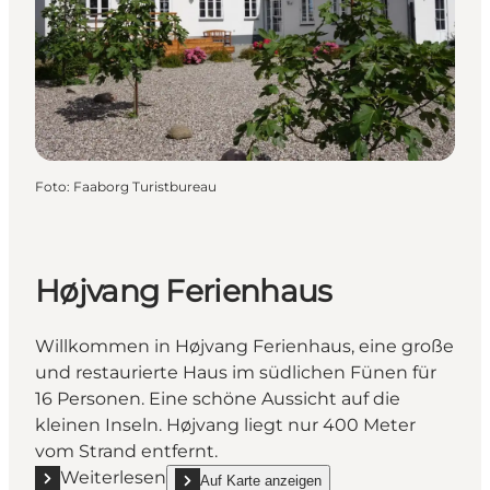
Foto
:
Faaborg Turistbureau
Højvang Ferienhaus
Willkommen in Højvang Ferienhaus, eine große
und restaurierte Haus im südlichen Fünen für
16 Personen. Eine schöne Aussicht auf die
kleinen Inseln. Højvang liegt nur 400 Meter
vom Strand entfernt.
Weiterlesen
Auf Karte anzeigen
Mehr erfahren "Højvang Ferienhaus"
show Højvang Ferienhaus on_map