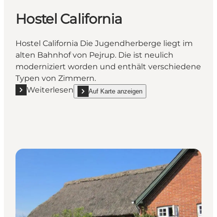
Hostel California
Hostel California Die Jugendherberge liegt im
alten Bahnhof von Pejrup. Die ist neulich
moderniziert worden und enthält verschiedene
Typen von Zimmern.
Weiterlesen
Auf Karte anzeigen
Mehr erfahren "Hostel California"
show Hostel California on_map