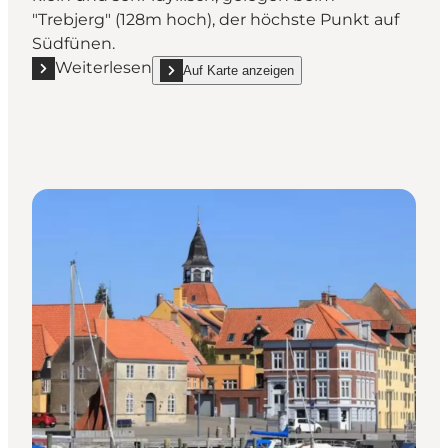
"Trebjerg" (128m hoch), der höchste Punkt auf
Südfünen.
Weiterlesen
Auf Karte anzeigen
Mehr erfahren "Ferienwohnung in Haastrup"
show Ferienwohnung in Haastrup on_map