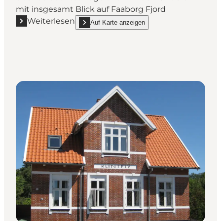
mit insgesamt Blick auf Faaborg Fjord
Weiterlesen
Auf Karte anzeigen
Mehr erfahren "Ferienwohnung in Faaborg"
show Ferienwohnung in Faaborg on_map