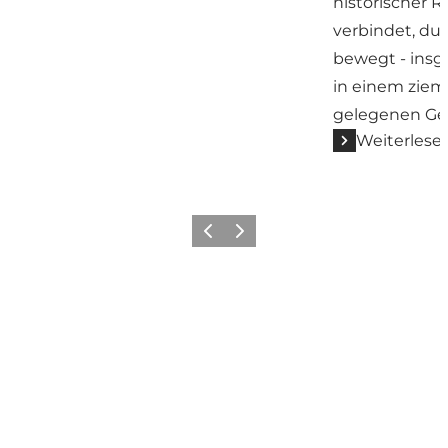
historischer R
verbindet, du
bewegt - ins
in einem ziem
gelegenen Ge
Weiterlese
Vorherige Folie
Nächste Folie
Teile Ihr Abenteuer in Faaborg
mit uns: