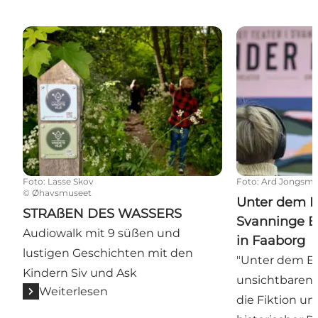
STRAßEN DES WASSERS
Unter dem Eis
Foto
:
Lasse Skov
Foto
:
Ard Jongsm
©
Øhavsmuseet
Unter dem Ei
STRAßEN DES WASSERS
Svanninge B
Audiowalk mit 9 süßen und
in Faaborg
lustigen Geschichten mit den
"Unter dem Ei
Kindern Siv und Ask
unsichtbaren 
Weiterlesen
die Fiktion u