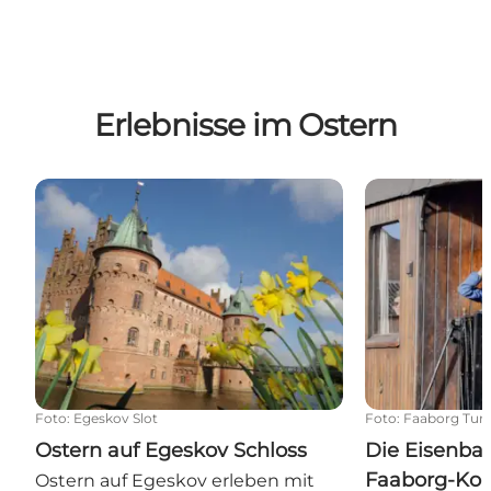
Erlebnisse im Ostern
Ostern auf Egeskov Schloss
Die Eisenbahn
Foto
:
Egeskov Slot
Foto
:
Faaborg Turi
Ostern auf Egeskov Schloss
Die Eisenba
Faaborg-Kor
Ostern auf Egeskov erleben mit