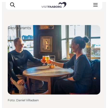
Restaurants
Unterkünfte
Gastronomie
Erlebnisse
Inselhüpfen
Outdoor
Kalender
Foto
:
Daniel Villadsen