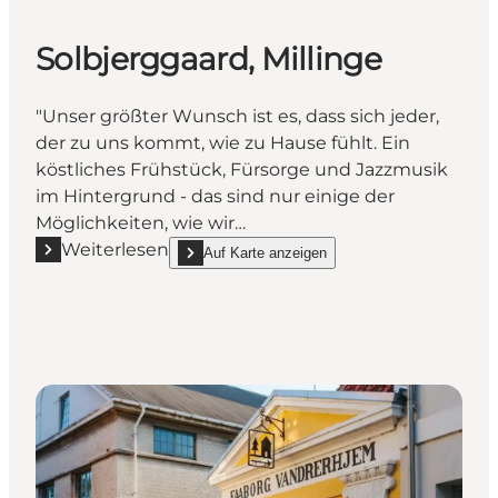
Solbjerggaard, Millinge
"Unser größter Wunsch ist es, dass sich jeder,
der zu uns kommt, wie zu Hause fühlt. Ein
köstliches Frühstück, Fürsorge und Jazzmusik
im Hintergrund - das sind nur einige der
Möglichkeiten, wie wir…
Weiterlesen
Auf Karte anzeigen
Mehr erfahren "Solbjerggaard, Millinge"
show Solbjerggaard, Millinge on_map