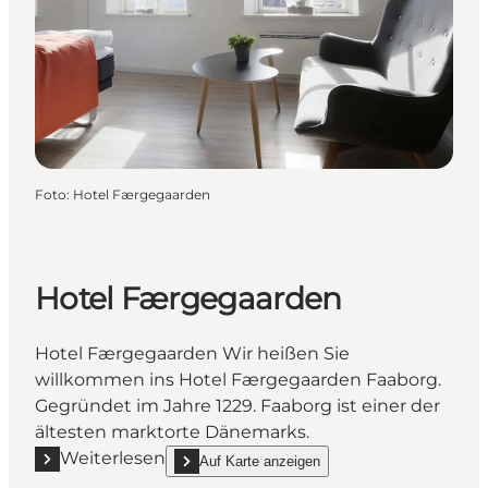
Foto
:
Hotel Færgegaarden
Hotel Færgegaarden
Hotel Færgegaarden Wir heißen Sie
willkommen ins Hotel Færgegaarden Faaborg.
Gegründet im Jahre 1229. Faaborg ist einer der
ältesten marktorte Dänemarks.
Weiterlesen
Auf Karte anzeigen
Mehr erfahren "Hotel Færgegaarden"
show Hotel Færgegaarden on_map