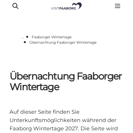
■
…
Faaborger Wintertage
■
Übernachtung Faaborger Wintertage
Unterkünfte
Gastronomie
Erlebnisse
Übernachtung Faaborger
Inselhüpfen
Outdoor
Wintertage
Kalender
Auf dieser Seite finden Sie
Unterkunftsmöglichkeiten während der
Faaborg Wintertage 2027. Die Seite wird