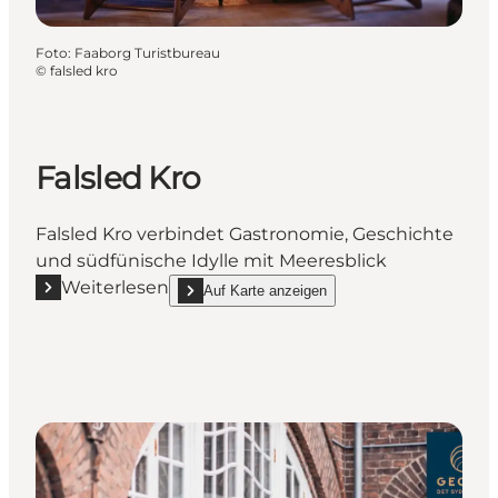
Foto
:
Faaborg Turistbureau
©
falsled kro
Falsled Kro
Falsled Kro verbindet Gastronomie, Geschichte
und südfünische Idylle mit Meeresblick
Weiterlesen
Auf Karte anzeigen
Mehr erfahren "Falsled Kro"
show Falsled Kro on_map