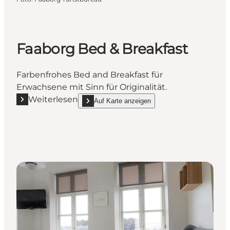
Faaborg Bed & Breakfast
Farbenfrohes Bed and Breakfast für
Erwachsene mit Sinn für Originalität.
Weiterlesen
Auf Karte anzeigen
Mehr erfahren "Faaborg Bed & Breakfast"
show Faaborg Bed & Breakfast on_map