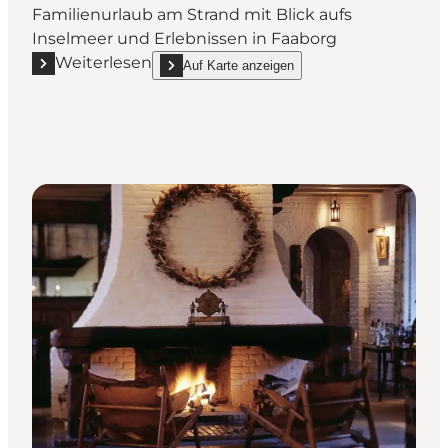
Familienurlaub am Strand mit Blick aufs
Inselmeer und Erlebnissen in Faaborg
Weiterlesen
Auf Karte anzeigen
Mehr erfahren "Danland, Feriecenter Klinten"
show Danland, Feriecenter Klinten on_map