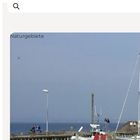
Naturgebiete
Unterkünfte
Gastronomie
Erlebnisse
Inselhüpfen
Outdoor
Kalender