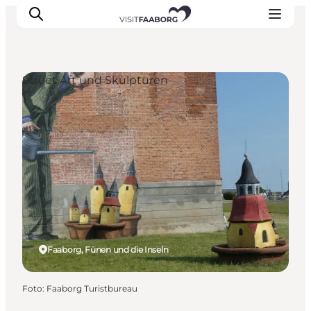
Street Art und Skulpturen
Unterkünfte
Gastronomie
Erlebnisse
Inselhüpfen
Outdoor
Kalender
Faaborg, Fünen und die Inseln
Foto
:
Faaborg Turistbureau